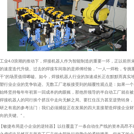
工业4.0浪潮的推动下，焊接机器人作为智能制造的重要一环，正以前所
的速度迭代升级。过去的焊接车间靠的是师傅经验，“一人一焊枪，专挑
干”的场景值得唏嘘。如今，焊接机器人行业的加速成长正在默默而真实
塑行业企业的竞争轨迹。无数工厂老板接受到的颠覆性观点是：如果一个
始终坚持每年年初算一回成本的肉眼账，那他所领导的半自动工厂就在被
焊接机器人的同行挨个挤压中走向无解之局。要扛住压力甚至逆势转身，
研之有底的参考法门：我们必须捕捉正在发展的四大直接塑造焊接企业财
向的关键。” 。
.【敏捷布局是小企业的逆转器】以往覆盖了一条自动生产线的资本高昂不
之虑或许足够压在所有工厂主的大胆执行趋势中的柔软膝盖。但当下的小