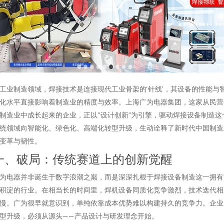
工业制造领域，焊接技术是连接现代工业骨架的‘针线’，其设备的性能与
化水平直接影响着制造业的精度与效率。上海广为电器集团，这家从民营
制造业中成长起来的企业，正以“设计创新”为引擎，驱动焊接设备制造这
统领域向智能化、绿色化、高端化转型升级，生动诠释了新时代中国制造
变革与韧性。
一、破局：传统赛道上的创新觉醒
为电器并非诞生于数字浪潮之巅，而是深深扎根于焊接设备制造这一拥有
积淀的行业。在相当长的时间里，焊机设备同质化竞争激烈，技术迭代相
慢。广为很早就意识到，单纯依靠成本优势难以构建持久的竞争力。企业
型升级，必须从源头——产品设计与研发理念开始。