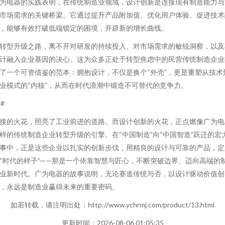
为电器的实践表明，在传统制造业领域，设计创新是连接现有制造能力与
市场需求的关键桥梁。它通过提升产品附加值、优化用户体验、促进技术
，能够有效打破低端锁定的困境，开辟新的增长曲线。
转型升级之路，离不开对研发的持续投入、对市场需求的敏锐洞察，以及
计融入企业基因的决心。这为众多正处于转型焦虑中的民营传统制造企业
了一个可资借鉴的范本：拥抱设计，不仅是换个“外壳”，更是重塑从技术
业模式的“内核”，从而在时代浪潮中锻造不可替代的竞争力。
##
接的火花，照亮了工业前进的道路。而设计创新的火花，正点燃像广为电
样的传统制造企业转型升级的引擎。在“中国制造”向“中国智造”跃迁的宏
事中，正是这些企业以扎实的创新步伐，用精良的设计与可靠的产品，定
“时代的样子”——那是一个依靠智慧与匠心，不断突破边界、迈向高端的
业新时代。广为电器的故事说明，无论赛道传统与否，以设计驱动价值创
，永远是制造业赢得未来的重要密码。
如若转载，请注明出处：http://www.ychrmj.com/product/13.html
更新时间：2026-08-06 01:05:35