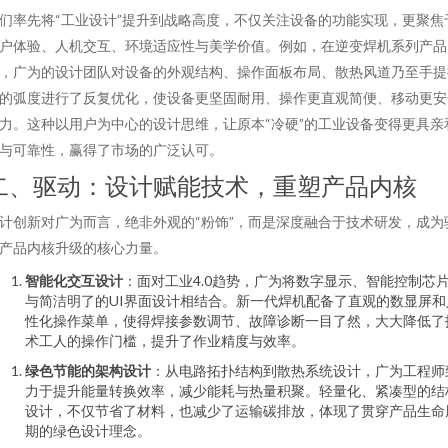
们率先将“工业设计”提升到战略高度，不仅关注设备的功能实现，更聚焦
户体验、人机交互、环境适应性与美学价值。例如，在逆变焊机系列产品
，广为的设计团队对设备的外观结构、操作面板布局、散热风道乃至手提
的弧度进行了反复优化，使设备更坚固耐用、操作更直观简便、移动更安
力。这种以用户为中心的设计思维，让原本“冷硬”的工业设备变得更具亲
与可靠性，赢得了市场的广泛认可。
二、驱动：设计赋能技术，重塑产品内核
计创新对广为而言，绝非外观的“粉饰”，而是深度融合于技术研发，成为
产品内核升级的核心力量。
智能化交互设计
：面对工业4.0趋势，广为将数字显示、智能控制芯
与简洁明了的UI界面设计相结合。新一代焊机配备了直观的数显屏和
性化操作菜单，使得焊接参数调节、故障诊断一目了然，大大降低了
术工人的操作门槛，提升了作业精度与效率。
绿色节能的架构设计
：从电路拓扑结构到散热系统设计，广为工程师
力于提升能量转换效率，减少能耗与热量积聚。轻量化、紧凑型的结
设计，不仅节省了材料，也减少了运输碳排放，体现了贯穿产品生命
期的绿色设计理念。